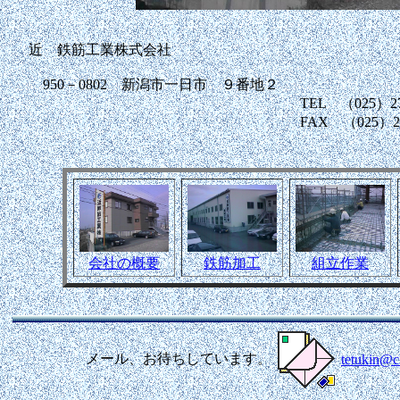
近 鉄筋工業株式会社
950－0802 新潟市一日市 ９番地２
TEL （025）273－20
FAX （025）27
会社の概要
鉄筋加工
組立作業
メール、お待ちしています。
tetukin@ch