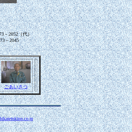
52（代）
3－2045
ごあいさつ
ikatetukinn.co.jp